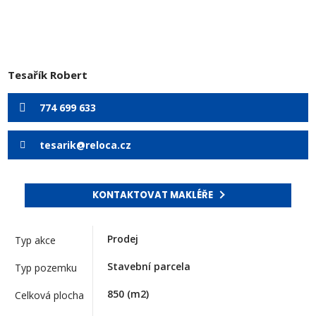
Tesařík Robert
774 699 633
tesarik@reloca.cz
KONTAKTOVAT MAKLÉŘE
Prodej
Typ akce
Stavební parcela
Typ pozemku
850
(m2)
Celková plocha