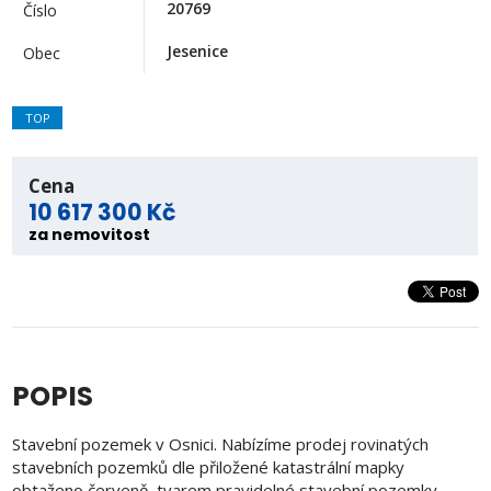
20769
Číslo
Jesenice
Obec
TOP
Cena
10 617 300 Kč
za nemovitost
POPIS
Stavební pozemek v Osnici. Nabízíme prodej rovinatých
stavebních pozemků dle přiložené katastrální mapky
obtaženo červeně, tvarem pravidelné stavební pozemky