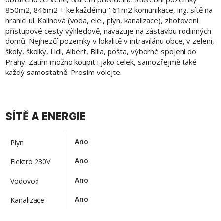
850m2, 846m2 + ke každému 161m2 komunikace, ing. sítě na
hranici ul. Kalinová (voda, ele., plyn, kanalizace), zhotovení
přístupové cesty výhledově, navazuje na zástavbu rodinných
domů. Nejhezčí pozemky v lokalitě v intravilánu obce, v zeleni,
školy, školky, Lidl, Albert, Billa, pošta, výborné spojení do
Prahy. Zatím možno koupit i jako celek, samozřejmě také
každý samostatně. Prosím volejte.
SÍTĚ A ENERGIE
Ano
Plyn
Ano
Elektro 230V
Ano
Vodovod
Ano
Kanalizace