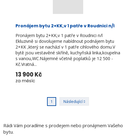
Pronájem bytu 2+KK,v 1 patře v Roudnici n/l
Pronájem bytu 2+KK,v 1 patře v Roudnici n/l
Ekluzivně si dovolujeme nabídnout podnájem bytu
2+KK ,který se nachází v 1 patře cihlového domu.V
bytě jsou vestavěné skříně, kuchyňská linka,koupelna
s vanou,WC.Nájemné včetně poplatků je 12 500 -
Kč.Vratná...
13 900 Kč
za měsíc
2
Následující
1
Rádi Vám poradíme s prodejem nebo pronájmem Vašeho
bytu.