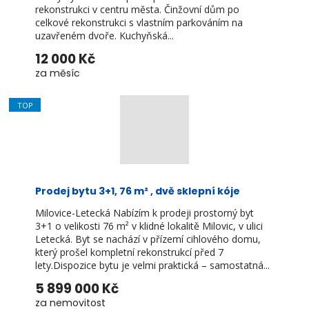
rekonstrukci v centru města. Činžovní dům po
celkové rekonstrukci s vlastním parkováním na
uzavřeném dvoře. Kuchyňská...
12 000 Kč
za měsíc
TOP
Prodej bytu 3+1, 76 m² , dvě sklepní kóje
Milovice-Letecká Nabízím k prodeji prostorný byt
3+1 o velikosti 76 m² v klidné lokalitě Milovic, v ulici
Letecká. Byt se nachází v přízemí cihlového domu,
který prošel kompletní rekonstrukcí před 7
lety.Dispozice bytu je velmi praktická – samostatná...
5 899 000 Kč
za nemovitost