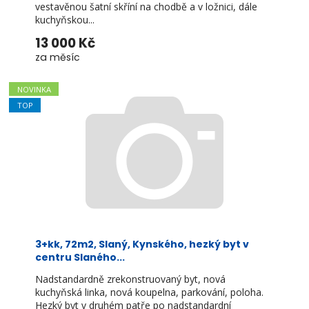
vestavěnou šatní skříní na chodbě a v ložnici, dále
kuchyňskou...
13 000 Kč
za měsíc
NOVINKA
TOP
3+kk, 72m2, Slaný, Kynského, hezký byt v
centru Slaného...
Nadstandardně zrekonstruovaný byt, nová
kuchyňská linka, nová koupelna, parkování, poloha.
Hezký byt v druhém patře po nadstandardní