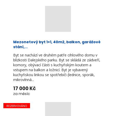
Mezonetový byt 1+1, 40m2, balkon, garážové
stání,...
Byt se nachází ve druhém patře cihlového domu v
blízkosti Dalejského parku. Byt se skládá ze zádveří,
komory, obývací části s kuchyňským koutem a
vstupem na balkon a ložnicí. Byt je vybavený
kuchyňskou linkou se spotřebiči (lednice, sporák,
mikrovlnná...
17 000 Kč
za měsíc
REZERVOVÁNO