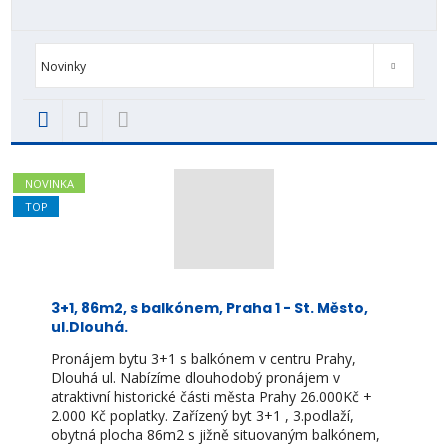
Od nejlevnějšího
Od nejdražšího
Novinky
TOP nemovit
Novinky
NOVINKA
TOP
3+1, 86m2, s balkónem, Praha 1 - St. Město,
ul.Dlouhá.
Pronájem bytu 3+1 s balkónem v centru Prahy,
Dlouhá ul. Nabízíme dlouhodobý pronájem v
atraktivní historické části města Prahy 26.000Kč +
2.000 Kč poplatky. Zařízený byt 3+1 , 3.podlaží,
obytná plocha 86m2 s jižně situovaným balkónem,