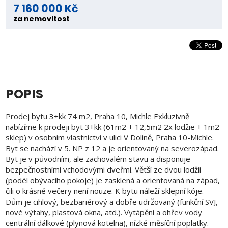
7 160 000 Kč
za nemovitost
POPIS
Prodej bytu 3+kk 74 m2, Praha 10, Michle Exkluzivně
nabízíme k prodeji byt 3+kk (61m2 + 12,5m2 2x lodžie + 1m2
sklep) v osobním vlastnictví v ulici V Dolině, Praha 10-Michle.
Byt se nachází v 5. NP z 12 a je orientovaný na severozápad.
Byt je v původním, ale zachovalém stavu a disponuje
bezpečnostními vchodovými dveřmi. Větší ze dvou lodžií
(podél obývacího pokoje) je zasklená a orientovaná na západ,
čili o krásné večery není nouze. K bytu náleží sklepní kóje.
Dům je cihlový, bezbariérový a dobře udržovaný (funkční SVJ,
nové výtahy, plastová okna, atd.). Vytápění a ohřev vody
centrální dálkové (plynová kotelna), nízké měsíční poplatky.