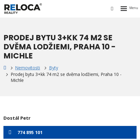
Rozbalen
Vyhledávání
menu
PRODEJ BYTU 3+KK 74 M2 SE
DVĚMA LODŽIEMI, PRAHA 10 -
MICHLE
Nemovitosti
Byty
Prodej bytu 3+kk 74 m2 se dvěma lodžiemi, Praha 10 -
Michle
Dostál Petr
774 895 101