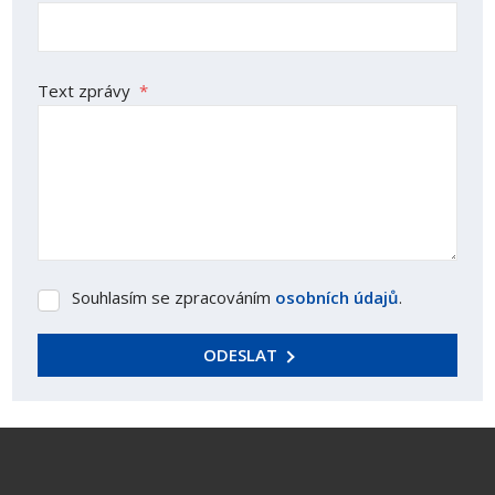
Text zprávy
*
Souhlasím se zpracováním
osobních údajů
.
Souhlasím
se
zpracováním
ODESLAT
osobních
Formulář
údajů
.
se
nepodařilo
odeslat.